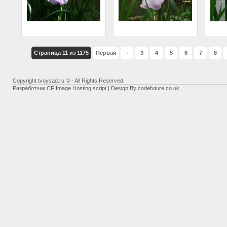
Страница 11 из 1175
Первая
-
3
4
5
6
7
8
Copyright tvoysad.ru © - All Rights Reserved.
Разработчик
CF Image Hosting script
| Design By
codefuture.co.uk